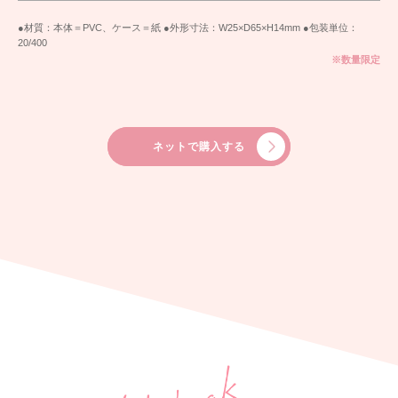
●材質：本体＝PVC、ケース＝紙 ●外形寸法：W25×D65×H14mm ●包装単位：
20/400
※数量限定
ネットで購入する