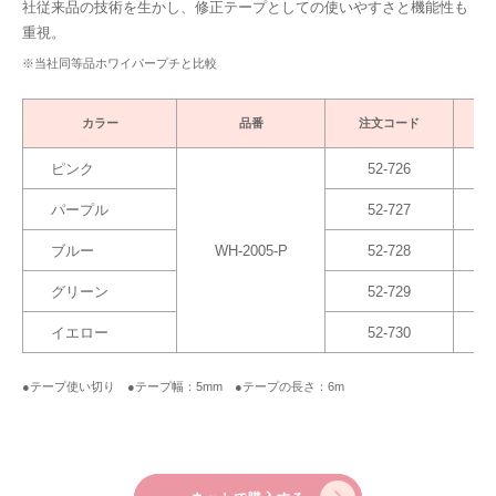
社従来品の技術を生かし、修正テープとしての使いやすさと機能性も
重視。
※当社同等品ホワイパープチと比較
カラー
品番
注文コード
ピンク
52-726
パープル
52-727
ブルー
WH-2005-P
52-728
グリーン
52-729
イエロー
52-730
●テープ使い切り ●テープ幅：5mm ●テープの長さ：6m