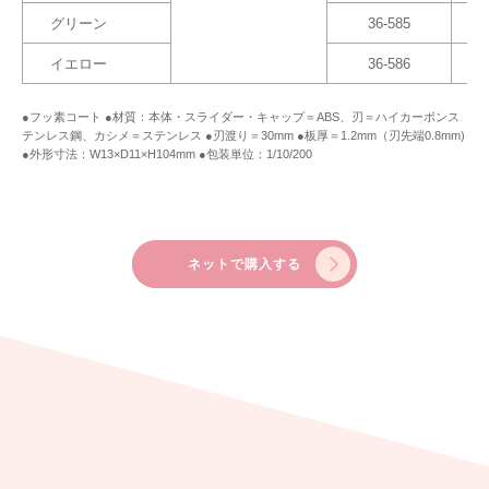
グリーン
36-585
イエロー
36-586
●フッ素コート ●材質：本体・スライダー・キャップ＝ABS、刃＝ハイカーボンス
テンレス鋼、カシメ＝ステンレス ●刃渡り＝30mm ●板厚＝1.2mm（刃先端0.8mm)
●外形寸法：W13×D11×H104mm ●包装単位：1/10/200
ネットで購入する