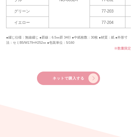
グリーン
77-203
イエロー
77-204
●綴じ仕様：無線綴じ ●罫線：6.5㎜罫 34行 ●中紙枚数：30枚 ●材質：紙 ●外形寸
法：セミB5/W179×H252㎜ ●包装単位：5/160
※数量限定
ネットで購入する