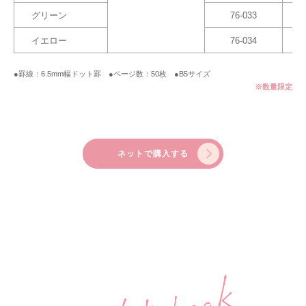
グリーン
76-033
イエロー
76-034
●罫線：6.5mm幅ドット罫 ●ページ数：50枚 ●B5サイズ
※数量限定
ネットで購入する