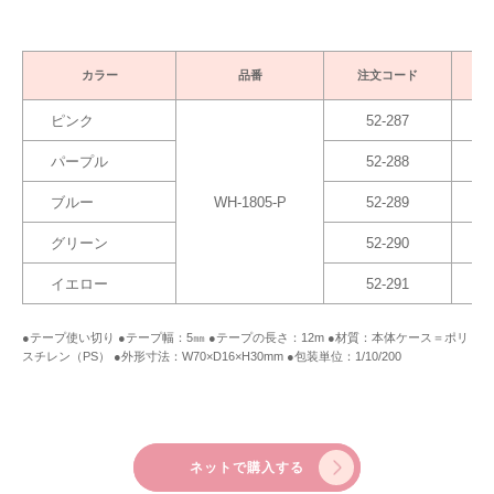
カラー
品番
注文コード
ピンク
52-287
パープル
52-288
ブルー
WH-1805-P
52-289
グリーン
52-290
イエロー
52-291
●テープ使い切り ●テープ幅：5㎜ ●テープの長さ：12m ●材質：本体ケース＝ポリ
スチレン（PS） ●外形寸法：W70×D16×H30mm ●包装単位：1/10/200
ネットで購入する