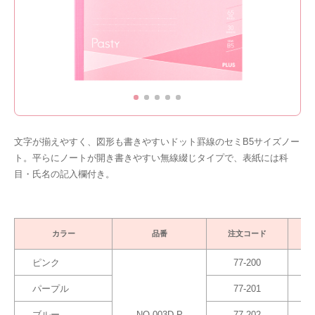
文字が揃えやすく、図形も書きやすいドット罫線のセミB5サイズノー
ト。平らにノートが開き書きやすい無線綴じタイプで、表紙には科
目・氏名の記入欄付き。
カラー
品番
注文コード
ピンク
77-200
パープル
77-201
ブルー
NO-003D-P
77-202