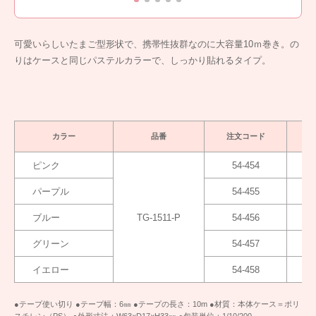
可愛いらしいたまご型形状で、携帯性抜群なのに大容量10ｍ巻き。の
りはケースと同じパステルカラーで、しっかり貼れるタイプ。
カラー
品番
注文コード
ピンク
54-454
パープル
54-455
ブルー
TG-1511-P
54-456
グリーン
54-457
イエロー
54-458
●テープ使い切り ●テープ幅：6㎜ ●テープの長さ：10m ●材質：本体ケース＝ポリ
スチレン（PS） ●外形寸法：W63×D17×H33㎜ ●包装単位：1/10/200