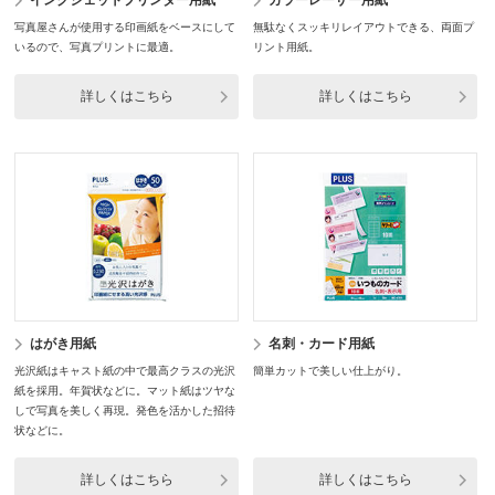
インクジェットプリンター用紙
カラーレーザー用紙
写真屋さんが使用する印画紙をベースにして
無駄なくスッキリレイアウトできる、両面プ
いるので、写真プリントに最適。
リント用紙。
詳しくはこちら
詳しくはこちら
はがき用紙
名刺・カード用紙
光沢紙はキャスト紙の中で最高クラスの光沢
簡単カットで美しい仕上がり。
紙を採用。年賀状などに。マット紙はツヤな
しで写真を美しく再現。発色を活かした招待
状などに。
詳しくはこちら
詳しくはこちら