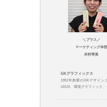
＼プラス／
マーケティング本
井狩琴美
GKグラフィックス
1952年創業のGKデザ
UI/UX、環境グラフィッ