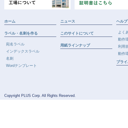
ホーム
ニュース
ヘルプ
よく
ラベル・名刺を作る
このサイトについて
動作
宛名ラベル
用紙ラインナップ
利用
インデックスラベル
動作
名刺
プライ
Wordテンプレート
Copyright PLUS Corp. All Rights Reserved.