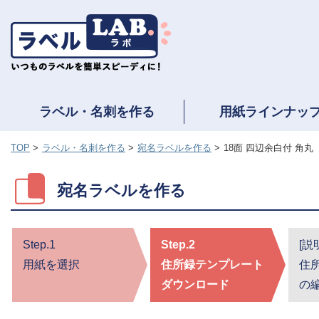
ラベル・名刺を作る
用紙ラインナッ
TOP
ラベル・名刺を作る
宛名ラベルを作る
18面 四辺余白付 角丸
宛名ラベルを作る
Step.1
Step.2
[説
用紙を選択
住所録テンプレート
住
ダウンロード
の