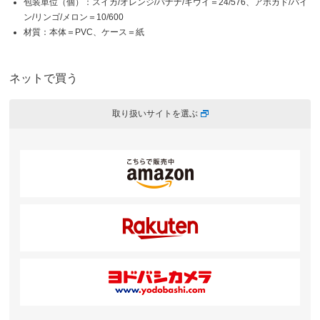
包装単位（個）：スイカ/オレンジ/バナナ/キウイ＝24/576、アボカド/パイ
ン/リンゴ/メロン＝10/600
材質：本体＝PVC、ケース＝紙
ネットで買う
取り扱いサイトを選ぶ