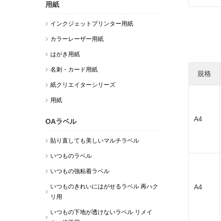
用紙
収納・案内用ラベル パッケージ
インクジェットプリンター用紙
カラーレーザー用紙
はがき用紙
名刺・カード用紙
規格
紙クリエイターシリーズ
用紙
A4
OAラベル
貼り直しても美しいマルチラベル
いつものラベル
いつもの強粘着ラベル
いつものきれいにはがせるラベル 再ハク
A4
リ用
いつもの下地が透けないラベル リメイ