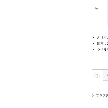
A4
外形寸法
総厚：1
ラベル坪
プラス