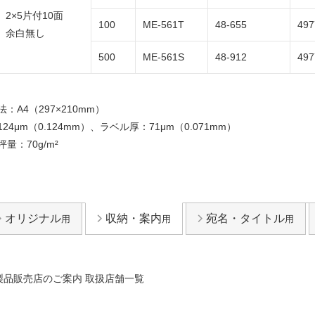
2×5片付10面
100
ME-561T
48-655
497
余白無し
500
ME-561S
48-912
497
：A4（297×210mm）
24μm（0.124mm）、ラベル厚：71μm（0.071mm）
量：70g/m²
オリジナル
収納・案内
宛名・タイトル
用
用
用
製品販売店のご案内 取扱店舗一覧