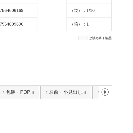
7564606169
（袋）：1/10
7564609696
（箱）：1
は販売終了製品
包装・POP
名前・小見出し
整理・バーコ
用
用