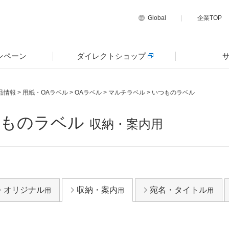
Global
企業TOP
ンペーン
ダイレクトショップ
品情報
>
用紙・OAラベル
>
OAラベル
>
マルチラベル
>
いつものラベル
ものラベル
収納・案内用
オリジナル
収納・案内
宛名・タイトル
用
用
用