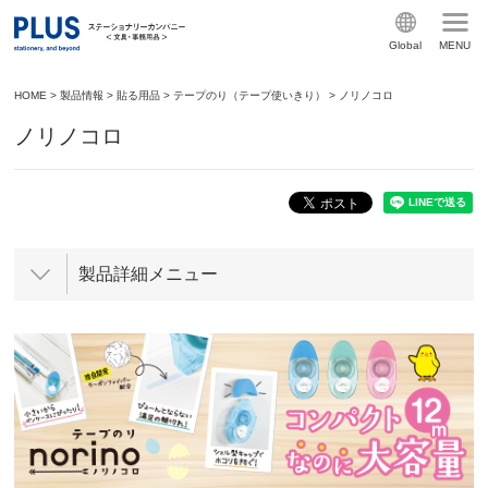
Global
MENU
HOME
>
製品情報
>
貼る用品
>
テープのり（テープ使いきり）
>
ノリノコロ
ノリノコロ
製品詳細メニュー