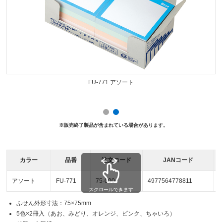
Prev
Next
FU-771 アソート
※販売終了製品が含まれている場合があります。
カラー
品番
注文コード
JANコード
アソート
FU-771
75-000
4977564778811
スクロールできます
ふせん外形寸法：75×75mm
5色×2冊入（あお、みどり、オレンジ、ピンク、ちゃいろ）