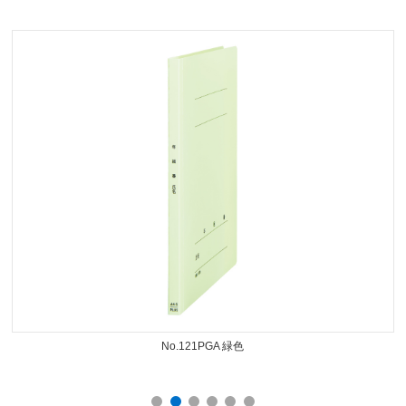
Prev
Next
No.121PGA 緑色