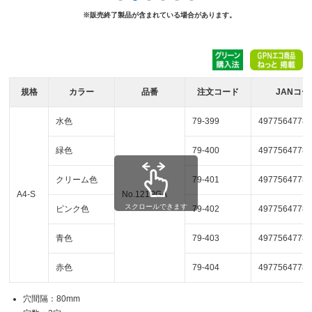
※販売終了製品が含まれている場合があります。
規格
カラー
品番
注文コード
JANコー
水色
79-399
4977564778
緑色
79-400
4977564778
クリーム色
79-401
4977564778
A4-S
No.121PGA
スクロールできます
ピンク色
79-402
4977564778
青色
79-403
4977564778
赤色
79-404
4977564778
穴間隔：80mm