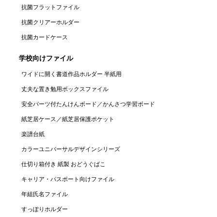
抗菌フラットファイル
抗菌クリアーホルダー
抗菌カードケース
学校向けファイル
ワイドに開く書道作品ホルダー 半紙用
丈夫な置き勉用ボックスファイル​
安全パーツ付たんけんボード／かんさつ学習ボード
紙芝居ケース／紙芝居保護ポケット
楽譜台紙
カラーユニバーサルデザインシリーズ
仕切り箱付き 紙製 おどうぐばこ
キャリア・パスポート向けファイル
年組氏名ファイル
すっぽりホルダー