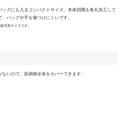
バッグにも⼊るコンパクトサイズ。本体四隅を角丸加工して
で、バッグや⼿を傷つけにくいです。
L版写真サイズです。
がないので、収納物全体をカバーできます。