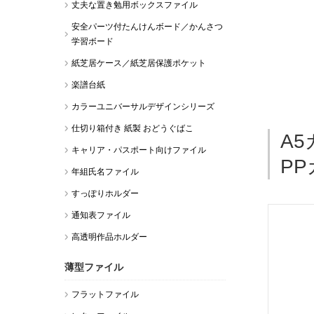
丈夫な置き勉用ボックスファイル​
安全パーツ付たんけんボード／かんさつ
学習ボード
紙芝居ケース／紙芝居保護ポケット
楽譜台紙
カラーユニバーサルデザインシリーズ
仕切り箱付き 紙製 おどうぐばこ
A
キャリア・パスポート向けファイル
P
年組氏名ファイル
すっぽりホルダー
通知表ファイル
高透明作品ホルダー
薄型ファイル
フラットファイル