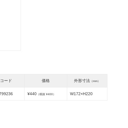
Nコード
価格
外形寸法
（mm）
799236
¥440
W172×H220
（税抜 ¥400）