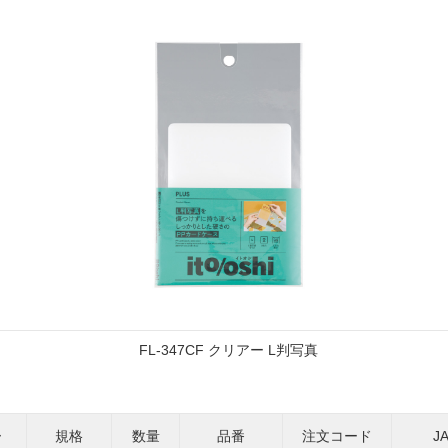
FL-347CF クリアー L判写真
ー
規格
数量
品番
注文コード
J