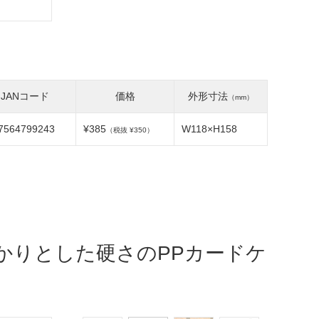
JANコード
価格
外形寸法
（mm）
7564799243
¥385
W118×H158
（税抜 ¥350）
かりとした硬さのPPカードケ