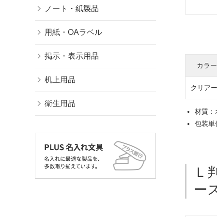
ノート・紙製品
L-346CF クリアー ポストカード
用紙・OAラベル
掲示・表示用品
カラー
机上用品
クリア
衛生用品
材質：
包装単位
Ｌ
ー