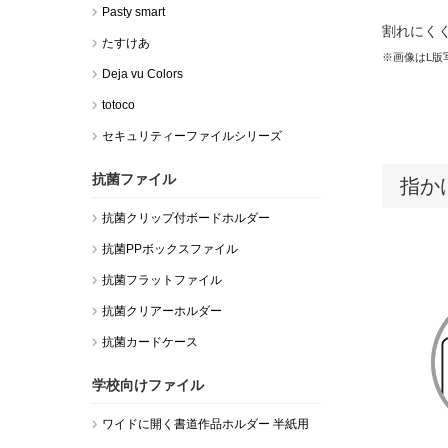
Pasty smart
割れにく
たすけあ
※画像はL版
Deja vu Colors
totoco
セキュリティーファイルシリーズ
抗菌ファイル
指か
抗菌クリップ付ボードホルダー
抗菌PPボックスファイル
抗菌フラットファイル
抗菌クリアーホルダー
抗菌カードケース
学校向けファイル
ワイドに開く書道作品ホルダー 半紙用