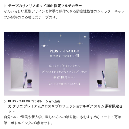
テープのりノリノポッド10th 限定マルチカラー
かわいらしい豆型デザインと片手で操作できる防塵性抜群のシャッターキャッ
プが好評のつめ替え式テープのり。
PLUS × SAILOR コラボレーション企画
カ.クリエ プレミアムクロス × プロフェッショナルギア スリム 夢宵限定セ
ット
自分へのご褒美や新入学、親しい方への贈り物にもおすすめなノート・万年
筆・ボトルインクの3点セット。